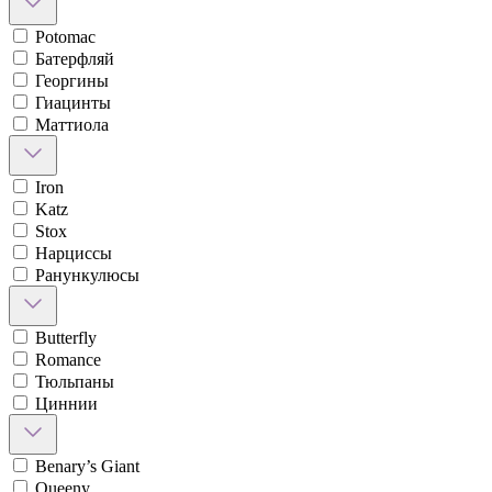
Potomac
Батерфляй
Георгины
Гиацинты
Маттиола
Iron
Katz
Stox
Нарциссы
Ранункулюсы
Butterfly
Romance
Тюльпаны
Циннии
Benary’s Giant
Queeny