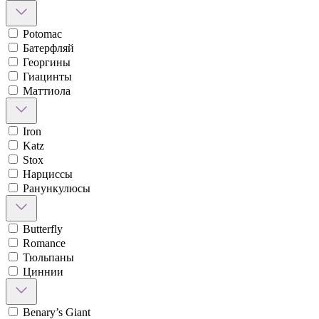
Potomac
Батерфляй
Георгины
Гиацинты
Маттиола
Iron
Katz
Stox
Нарциссы
Ранункулюсы
Butterfly
Romance
Тюльпаны
Циннии
Benary’s Giant