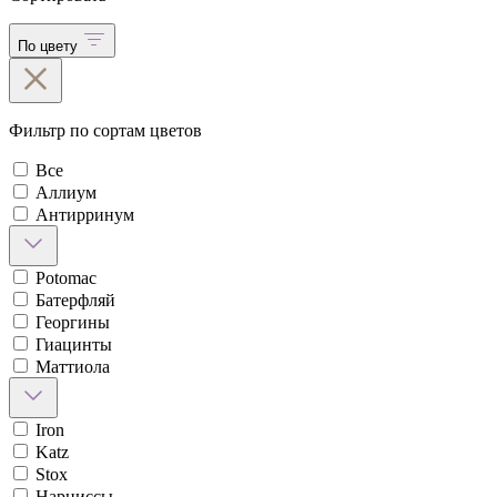
По цвету
Фильтр по сортам цветов
Все
Аллиум
Антирринум
Potomac
Батерфляй
Георгины
Гиацинты
Маттиола
Iron
Katz
Stox
Нарциссы